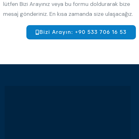
lütfen Bizi Arayınız veya bu formu doldurarak bize
mesaj gönderiniz. En kısa zamanda size ulaşacağız.
Bizi Arayın: +90 533 706 16 53