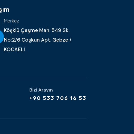
şım
Merkez
Köşklü Çeşme Mah. 549 Sk.
No:2/6 Coşkun Apt. Gebze /
KOCAELİ
Bizi Arayın
+90 533 706 16 53