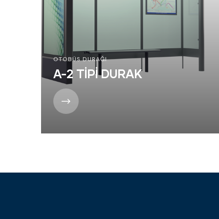
OTOBÜS DURAĞI
A-2 TİPİ DURAK