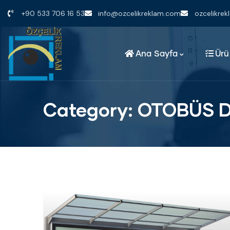
+90 533 706 16 53
info@ozcelikreklam.com
ozcelikre
Ana Sayfa
Ürü
Category:
OTOBÜS 