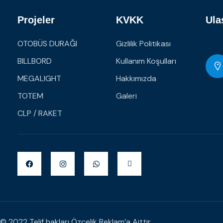
Projeler
KVKK
Ula
OTOBÜS DURAĞI
Gizlilik Politikası
BILLBORD
Kullanım Koşulları
MEGALIGHT
Hakkımızda
TOTEM
Galeri
CLP / RAKET
© 2022 Telif hakları Özçelik Reklam’a Aittir.