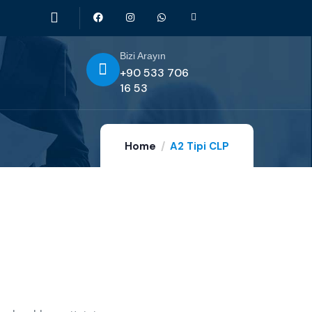
Bizi Arayın
+90 533 706
16 53
Home
A2 Tipi CLP