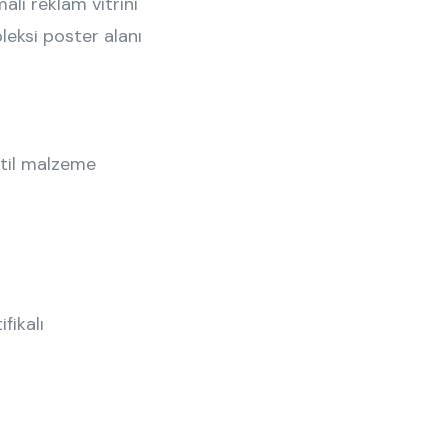
alı reklam vitrini
eksi poster alanı
itil malzeme
fikalı