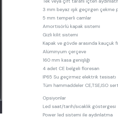
Tek veya çift taraflı içten aydınlatm
3 mm beyaz ışık geçirgen çekme pl
5 mm temperli camlar
Amortisörlü kapak sistemi
Gizli kilit sistemi
Kapak ve gövde arasında kauçuk f
Alüminyum çerçeve
160 mm kasa genişliği
4 adet CE belgeli floresan
IP65 Su geçirmez elektrik tesisatı
Tüm hammaddeler CE,TSE,ISO serti
Opsiyonlar
Led saat/tarih/sıcaklık göstergesi
Power led sistemi ile aydınlatma