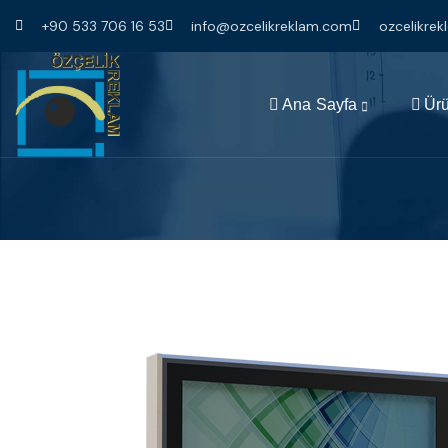
+90 533 706 16 53
info@ozcelikreklam.com
ozcelikre
Ana Sayfa
Ürü