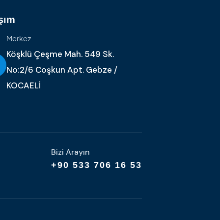
şım
Merkez
Köşklü Çeşme Mah. 549 Sk.
No:2/6 Coşkun Apt. Gebze /
KOCAELİ
Bizi Arayın
+90 533 706 16 53